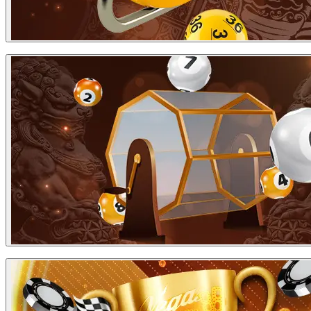
1,250,000 - 5,500,000
1 Kupon
BONUS FREE CHIP
4
1.500.000
5,500,001 - 12,500,000
2 Kupon
BONUS FREE CHIP
5
1.000.000
12,500,001 - 25,000,000
3 Kupon
25,000,001 - 35,000,000
4 Kupon
35,000,001 - 45,000,000
5 Kupon
45,000,001 - 55,000,000
6 Kupon