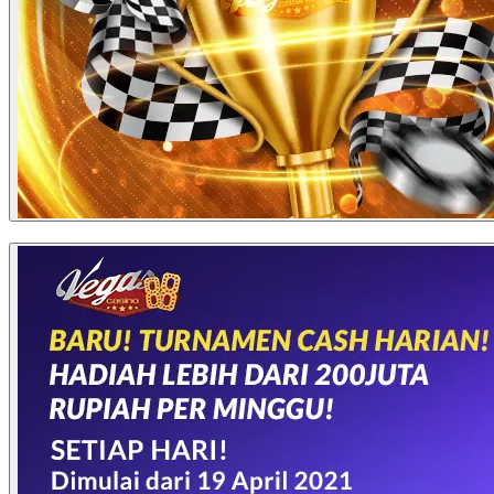
55,000,001 - 65,000,000
7 Kupon
65,000,001 - 80,000,000
8 Kupon
RAKE RACE POKER
80,000,001 - 100,000,000
9 Kupon
Turnover/Rollingan bermain : Rp. 500.001 - Rp.
1.500.000 = 2 Kupon
RAKE RACE
Turnover/Rollingan bermain : Rp. 1.500.001 - Rp.
3.000.000 = 5 Kupon
RANK
> 100,000,000
10 Kupon
Turnover/Rollingan bermain : Rp. 3.000.001 - Rp.
BANDAR
5.000.000 = 8 Kupon
POKER
DOMINO
CEME
Turnover/Rollingan bermain : Lebih dari > Rp. 5.000.001
= 12 Kupon
Rp
Rp
Rp
1
30.000.000
30.000.000
30.000.000