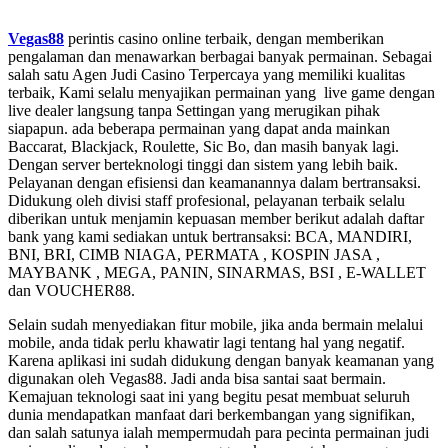
25
Bonus Free Chip 1,700,000
Vegas88
perintis casino online terbaik, dengan memberikan
pengalaman dan menawarkan berbagai banyak permainan. Sebagai
salah satu Agen Judi Casino Terpercaya yang memiliki kualitas
terbaik, Kami selalu menyajikan permainan yang live game dengan
26
Bonus Free Chip 1,600,000
live dealer langsung tanpa Settingan yang merugikan pihak
siapapun. ada beberapa permainan yang dapat anda mainkan
Baccarat, Blackjack, Roulette, Sic Bo, dan masih banyak lagi.
Dengan server berteknologi tinggi dan sistem yang lebih baik.
Pelayanan dengan efisiensi dan keamanannya dalam bertransaksi.
27
Bonus Free Chip 1,500,000
Didukung oleh divisi staff profesional, pelayanan terbaik selalu
diberikan untuk menjamin kepuasan member berikut adalah daftar
bank yang kami sediakan untuk bertransaksi: BCA, MANDIRI,
BNI, BRI, CIMB NIAGA, PERMATA , KOSPIN JASA ,
MAYBANK , MEGA, PANIN, SINARMAS, BSI , E-WALLET
28
Bonus Free Chip 1,400,000
dan VOUCHER88.
Selain sudah menyediakan fitur mobile, jika anda bermain melalui
mobile, anda tidak perlu khawatir lagi tentang hal yang negatif.
29
Bonus Free Chip 1,300,000
Karena aplikasi ini sudah didukung dengan banyak keamanan yang
digunakan oleh Vegas88. Jadi anda bisa santai saat bermain.
Kemajuan teknologi saat ini yang begitu pesat membuat seluruh
dunia mendapatkan manfaat dari berkembangan yang signifikan,
dan salah satunya ialah mempermudah para pecinta permainan judi
30
Bonus Free Chip 1,250,000