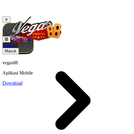
✕
Beranda
Daftar
Masuk
vegas88
Aplikasi Mobile
Download