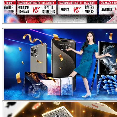
20.000.000.
Minimal cashback yang diberikan adalah
Rp 100.000
dan
Casino proxy betting : Main Casino Langsung dengan Jockey
maksimal
Rp 5.000.000
per member setiap minggu.
Handal
Cashback akan diproses maksimal
1 x 24 jam
setelah jadwal
pembagian.
Vegas88
berhak membatalkan atau menghanguskan bonus
Member berhak mendapatkan
Rollingan Casino Proxy
apabila ditemukan indikasi kecurangan, penyalahgunaan
Betting 0.1 %
dari total TurnOver setiap minggu (periode
promo, atau pelanggaran ketentuan yang berlaku.
Senin
– Minggu
) dengan Status "
MENANG
".
Seluruh keputusan
Vegas88
bersifat
mutlak dan final
serta
Rollingan akan dibagikan setiap
hari Senin
dan langsung ke
tidak dapat diganggu gugat.
saldo akun member yang terdaftar di
Vegas88
.
Minimal rollingan yang diberikan adalah
Rp 100.000
dan
maksimal
Rp 1.000.000
per member setiap minggu.
Rollingan akan diproses maksimal
1 x 24 jam
setelah jadwal
pembagian.
Vegas88
berhak membatalkan atau menghanguskan bonus
apabila ditemukan indikasi kecurangan, penyalahgunaan
promo, atau pelanggaran ketentuan yang berlaku.
Seluruh keputusan
Vegas88
bersifat
mutlak dan final
serta
tidak dapat diganggu gugat.
Hadiah Periode Ke 1, 2, 3