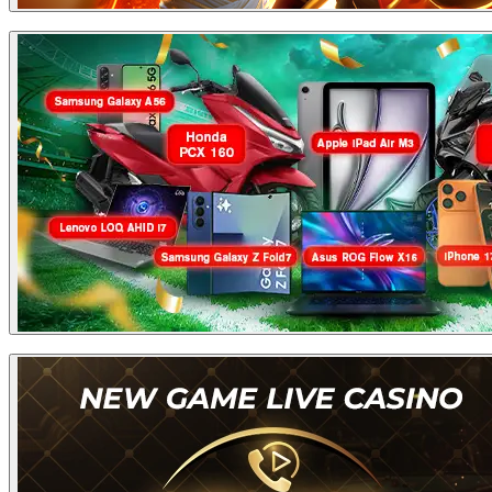
Turnover untuk mendapatkan Tiket Lucky Spin.
BONUS FREE SPIN 20X SETIAP DEPOSIT MIN 200K
Rp
56 - 80
Rp 200.000
25
5.000.000
MERDEKA LUCKYDRAW FESTIVAL OF
3.
Merchandise akan muncul di DewaFortune atau Lucky Spin mulai
CHAMPIONS 2026 berlaku untuk semua pemain yang telah
Rp
memenuhi syarat sebagai pemenang pada Turnamen Turnover
tanggal 9 Maret
2026
.
81 - 110
Rp 175.000
30
5.250.000
periode sebelumnya.
Pemenang akan dipilih dari pemain yang telah menjadi
pemenang pada Turnamen Turnover periode sebelumnya.
4.
Event ini GRATIS tanpa di pungut biaya apapun.
Rp
Pengundian akan dilakukan secara LIVE pada 19 Agustus
111 - 150
Rp 150.000
40
6.000.000
2026 pukul 20:00 WIB dan dapat disaksikan melalui menu
KOTAK BONUS, lalu pilih MERDEKA LUCKYDRAW
5.
Untuk Pemenang wajib mengisi form Claim yang tersedia di dalam
FESTIVAL OF CHAMPIONS 2026.
Rp
Total 260 pemain akan menajadi pemenang pada Event ini.
151 - 200
Rp 125.000
50
6.250.000
menu BONUS, Form Claim akan hilang dalam kurun waktu
3
x24
Hadiah akan dikirim secara otomatis ke akun pemenang
maksimal 1 jam setelah acara LIVE berakhir.
setelah event ini berakhir.
KAMI berhak untuk memodifikasi, mengubah,
Rp
201 - 300
Rp 100.000
100
menghentikan, atau mengakhiri promosi ini sewaktu-waktu
10.000.000
dengan atau tanpa pemberitahuan sebelumnya.
6.
Jika lewat
3
x24 jam setelah menang Merchandise di Lucky Spin dan
Apabila ditemukan adanya kecurangan atau pelanggaran
terhadap ketentuan yang berlaku, KAMI berhak membatalkan
Rp
member tidak melakukan Claim di menu BONUS maka bonus tersebut
301 - 500
Rp 75.000
200
status pemenang dan hadiah akan dinyatakan hangus.
15.000.000
Seluruh keputusan KAMI bersifat MUTLAK dan TIDAK
HANGUS.
DAPAT DIGANGGU GUGAT.