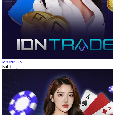
MAINKAN
Bolatangkas