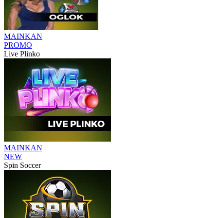
MAINKAN
PROMO
Live Plinko
MAINKAN
NEW
Spin Soccer