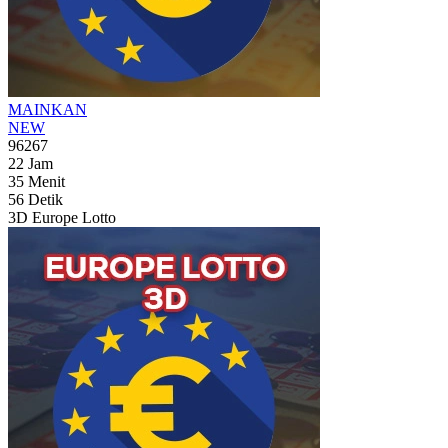
MAINKAN
NEW
96267
22
Jam
35
Menit
54
Detik
3D Europe Lotto