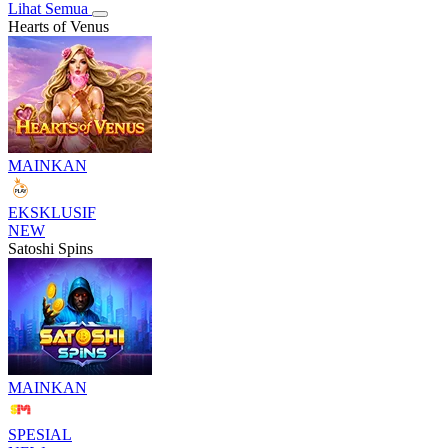
Lihat Semua
Hearts of Venus
MAINKAN
EKSKLUSIF
NEW
Satoshi Spins
MAINKAN
SPESIAL