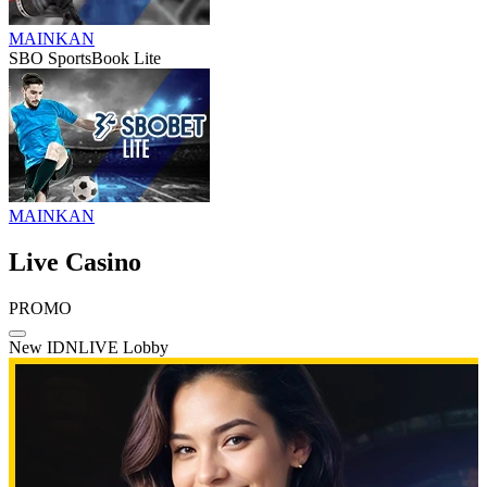
MAINKAN
SBO SportsBook Lite
MAINKAN
Live Casino
PROMO
New IDNLIVE Lobby