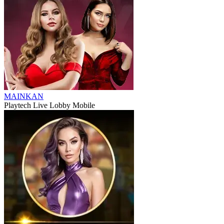
MAINKAN
Playtech Live Lobby Mobile