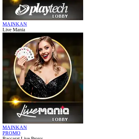
MAINKAN
Live Mania
MAINKAN
PROMO
Baccarat Live Proxy