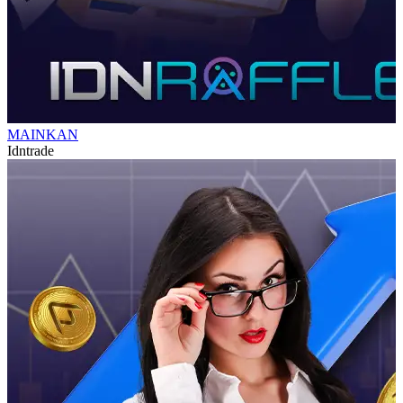
MAINKAN
Idntrade