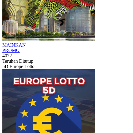
MAINKAN
PROMO
4072
Taruhan Ditutup
5D Europe Lotto