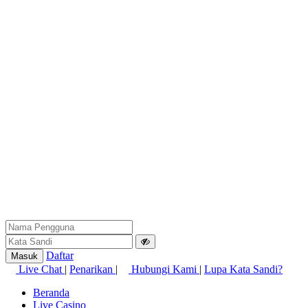
Daftar
Masuk
Live Chat
|
Penarikan
|
Hubungi Kami
|
Lupa Kata Sandi?
Beranda
Live Casino