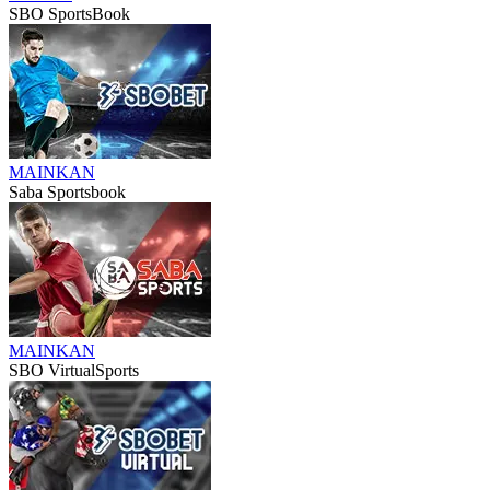
SBO SportsBook
MAINKAN
Saba Sportsbook
MAINKAN
SBO VirtualSports