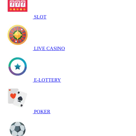
SLOT
LIVE CASINO
E-LOTTERY
POKER