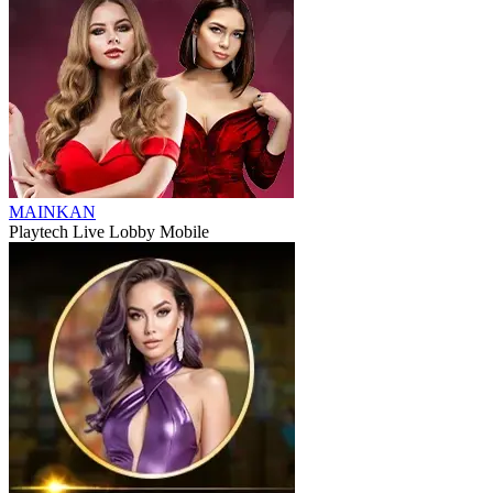
MAINKAN
Playtech Live Lobby Mobile