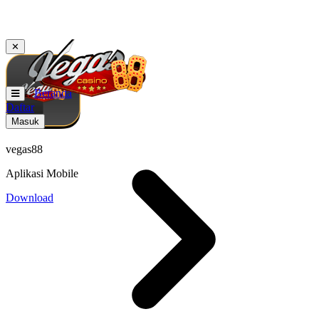
✕
Beranda
Daftar
Masuk
vegas88
Aplikasi Mobile
Download