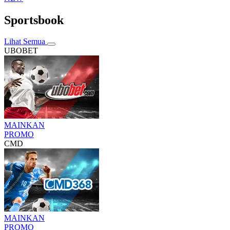
Sportsbook
Lihat Semua
UBOBET
MAINKAN
PROMO
CMD
MAINKAN
PROMO