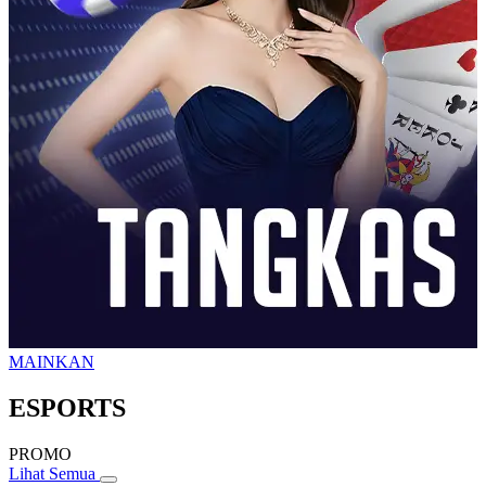
MAINKAN
ESPORTS
PROMO
Lihat Semua