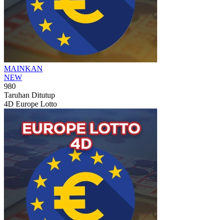
MAINKAN
NEW
980
Taruhan Ditutup
4D Europe Lotto