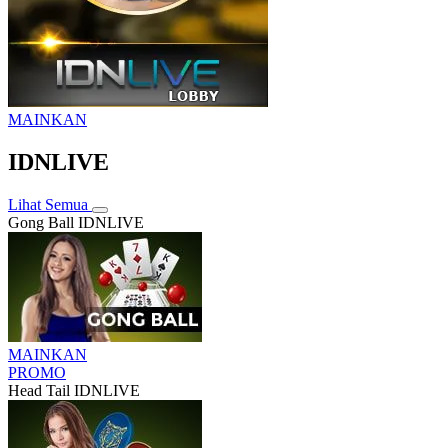
MAINKAN
IDNLIVE
Lihat Semua
Gong Ball IDNLIVE
MAINKAN
PROMO
Head Tail IDNLIVE