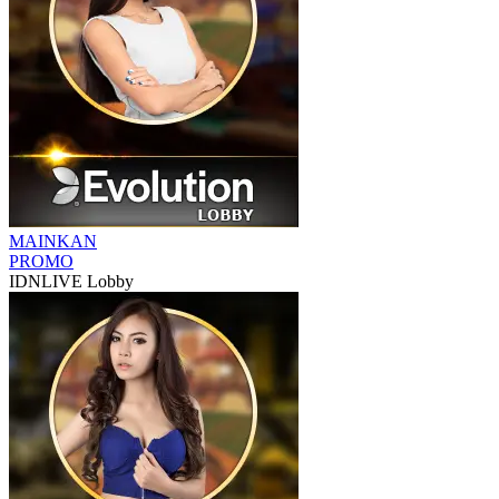
MAINKAN
PROMO
IDNLIVE Lobby