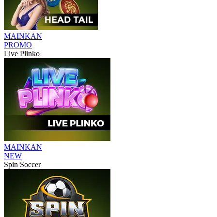
MAINKAN
PROMO
Live Plinko
MAINKAN
NEW
Spin Soccer