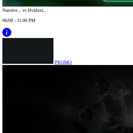
Naestve... vs Hvidovr...
06/08 - 11:00 PM
PROMO
PROMO SBO SPORT
H
Naestved
A
Hvidovre
0.25
HDP