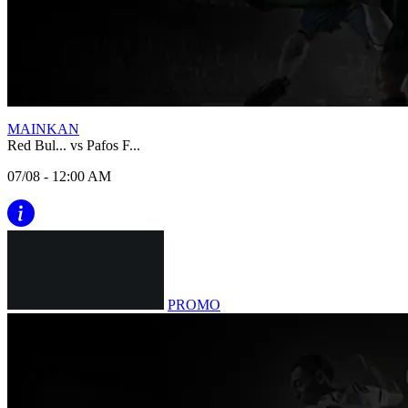
-0.25
-1.02
Odds
-1.19
MAINKAN
Red Bul... vs Pafos F...
07/08 - 12:00 AM
PROMO
PROMO SBO SPORT
H
Red Bull Salzburg
A