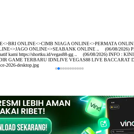
NE<>BRI ONLINE<>CIMB NIAGA ONLINE<>PERMATA ONL
NLINE<>JAGO ONLINE<>SEABANK ONLINE ..
(06/08/2026)
P
natif kami https://shortku.id/vegas88-gg ..
(06/08/2026)
INFO : KI
DIR GAME TERBARU IDNLIVE VEGAS88 LIVE BACCARAT 