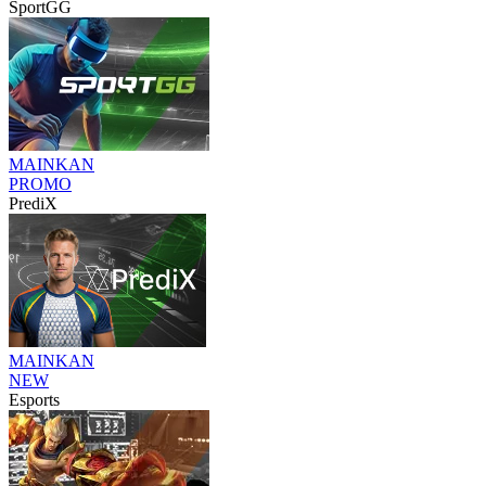
SportGG
MAINKAN
PROMO
PrediX
MAINKAN
NEW
Esports