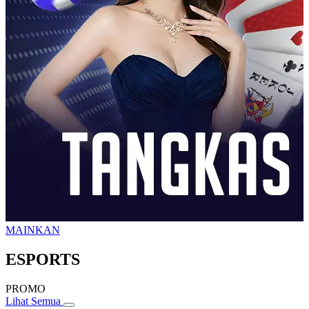
MAINKAN
ESPORTS
PROMO
Lihat Semua