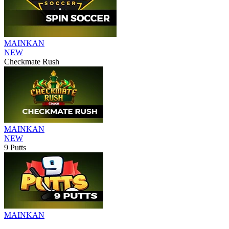
MAINKAN
NEW
Checkmate Rush
MAINKAN
NEW
9 Putts
MAINKAN