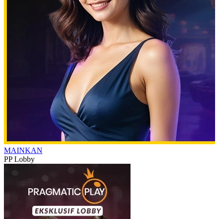
MAINKAN
PP Lobby