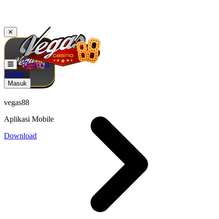
✕
Beranda
Daftar
Masuk
vegas88
Aplikasi Mobile
Download