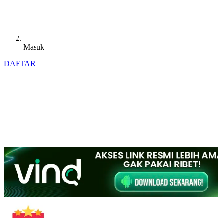
Masuk
DAFTAR