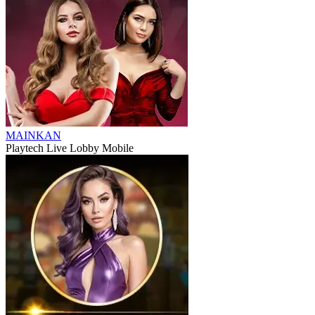
MAINKAN
Playtech Live Lobby Mobile