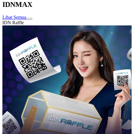
IDNMAX
Lihat Semua
IDN Raffle