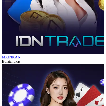
MAINKAN
Bolatangkas