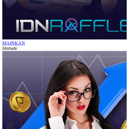
MAINKAN
Idntrade