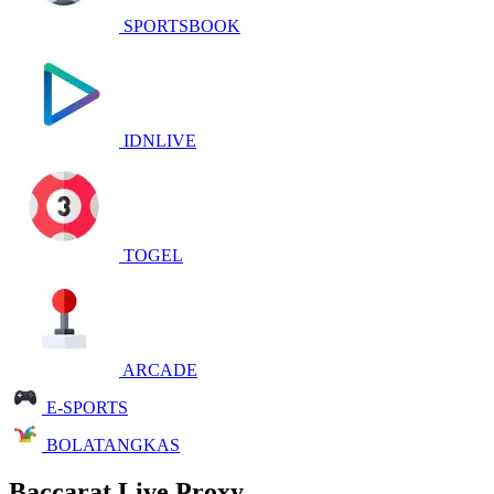
SPORTSBOOK
IDNLIVE
TOGEL
ARCADE
E-SPORTS
BOLATANGKAS
Baccarat Live Proxy