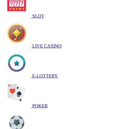
SLOT
LIVE CASINO
E-LOTTERY
POKER