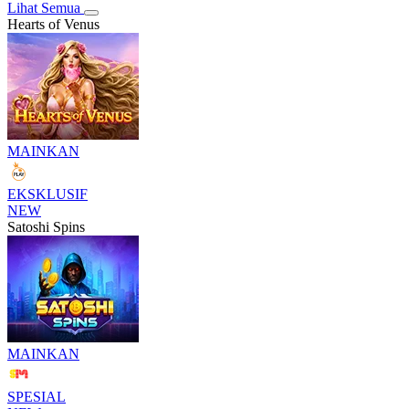
Lihat Semua
Hearts of Venus
MAINKAN
EKSKLUSIF
NEW
Satoshi Spins
MAINKAN
SPESIAL