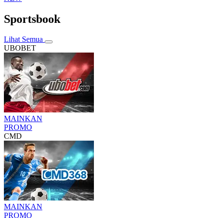
Sportsbook
Lihat Semua
UBOBET
MAINKAN
PROMO
CMD
MAINKAN
PROMO