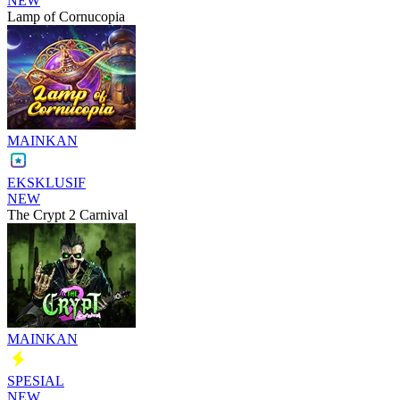
NEW
Lamp of Cornucopia
MAINKAN
EKSKLUSIF
NEW
The Crypt 2 Carnival
MAINKAN
SPESIAL
NEW