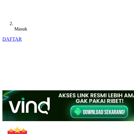
Masuk
DAFTAR