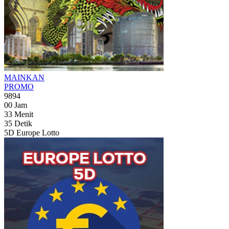
MAINKAN
PROMO
9894
00
Jam
33
Menit
33
Detik
5D Europe Lotto