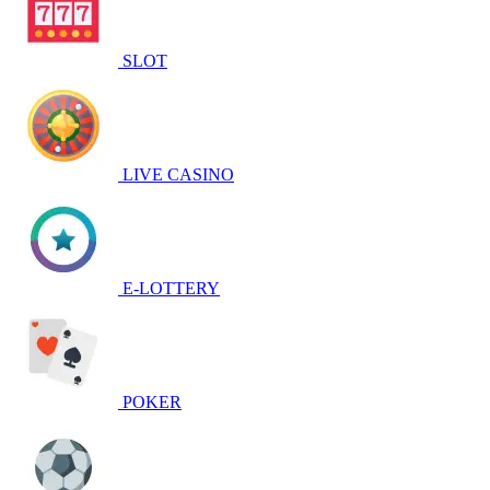
SLOT
LIVE CASINO
E-LOTTERY
POKER