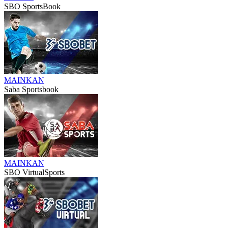
SBO SportsBook
MAINKAN
Saba Sportsbook
MAINKAN
SBO VirtualSports