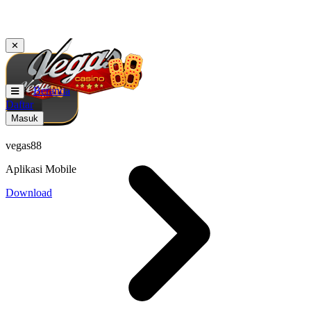
✕
Beranda
Daftar
Masuk
vegas88
Aplikasi Mobile
Download