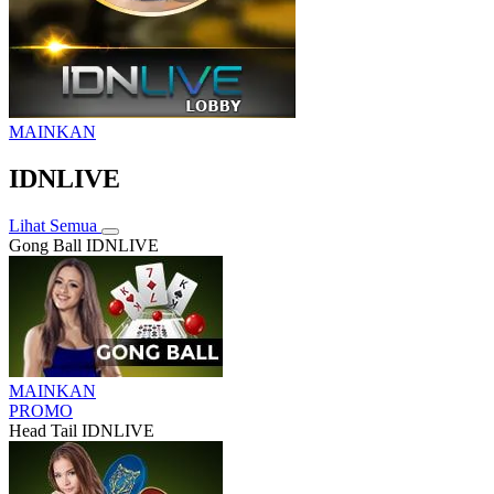
MAINKAN
IDNLIVE
Lihat Semua
Gong Ball IDNLIVE
MAINKAN
PROMO
Head Tail IDNLIVE