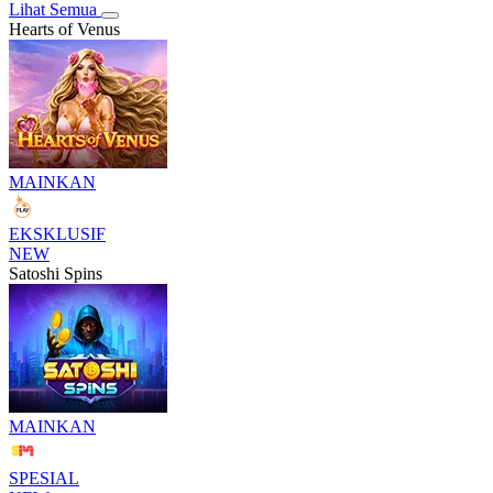
Lihat Semua
Hearts of Venus
MAINKAN
EKSKLUSIF
NEW
Satoshi Spins
MAINKAN
SPESIAL