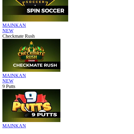
MAINKAN
NEW
Checkmate Rush
MAINKAN
NEW
9 Putts
MAINKAN