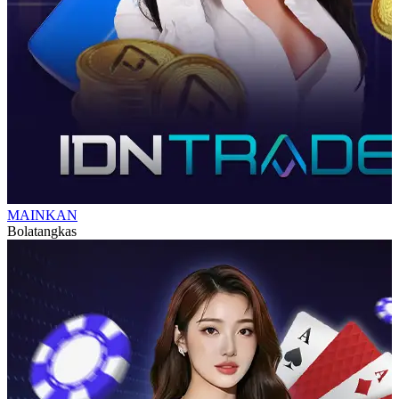
MAINKAN
Bolatangkas