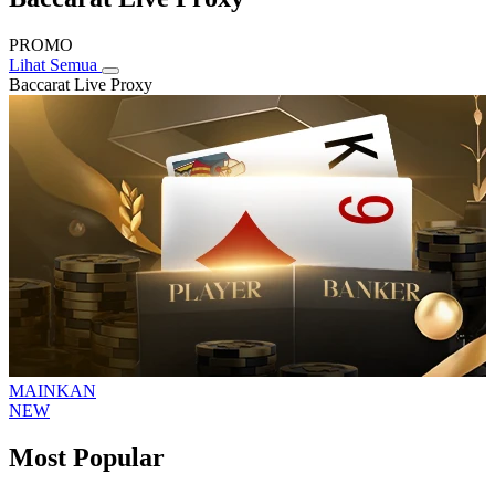
PROMO
Lihat Semua
Baccarat Live Proxy
MAINKAN
NEW
Most Popular