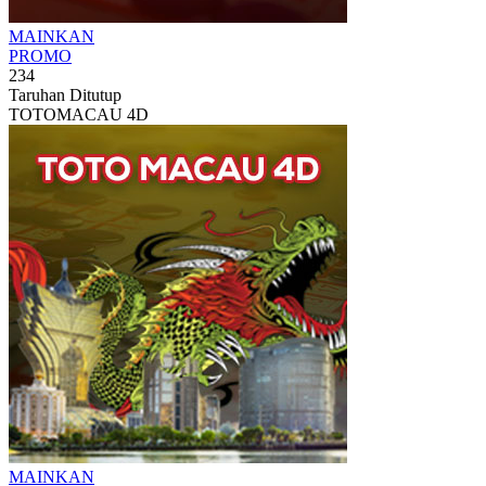
MAINKAN
PROMO
234
Taruhan Ditutup
TOTOMACAU 4D
MAINKAN