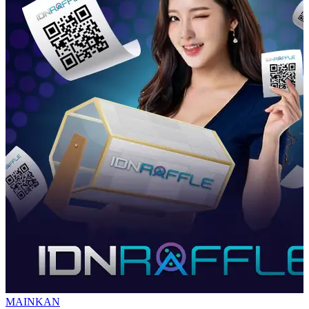
MAINKAN