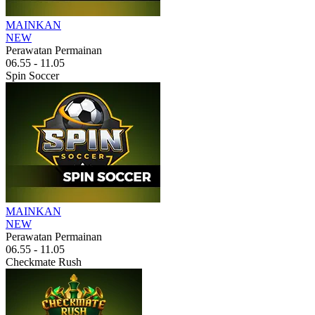
MAINKAN
NEW
Perawatan Permainan
06.55 - 11.05
Spin Soccer
MAINKAN
NEW
Perawatan Permainan
06.55 - 11.05
Checkmate Rush