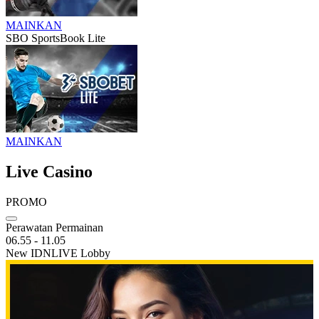
MAINKAN
SBO SportsBook Lite
MAINKAN
Live Casino
PROMO
Perawatan Permainan
06.55 - 11.05
New IDNLIVE Lobby