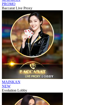
PROMO
Baccarat Live Proxy
MAINKAN
NEW
Evolution Lobby