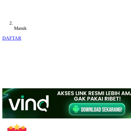
Masuk
DAFTAR