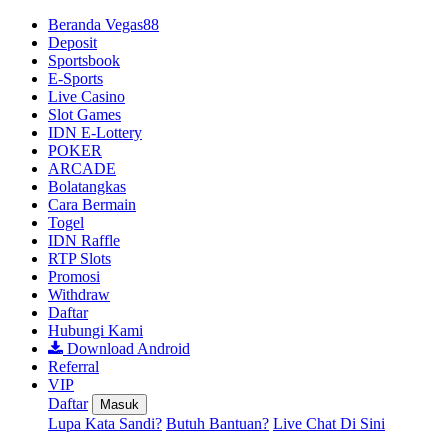
Beranda Vegas88
Deposit
Sportsbook
E-Sports
Live Casino
Slot Games
IDN E-Lottery
POKER
ARCADE
Bolatangkas
Cara Bermain
Togel
IDN Raffle
RTP Slots
Promosi
Withdraw
Daftar
Hubungi Kami
Download Android
Referral
VIP
Daftar
Masuk
Lupa Kata Sandi?
Butuh Bantuan?
Live Chat Di Sini