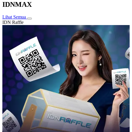
IDNMAX
Lihat Semua
IDN Raffle