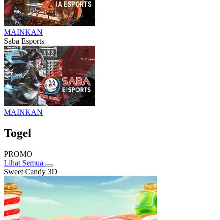
MAINKAN
Saba Esports
MAINKAN
Togel
PROMO
Lihat Semua
Sweet Candy 3D