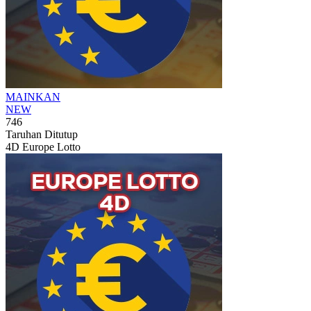
MAINKAN
NEW
746
Taruhan Ditutup
4D Europe Lotto