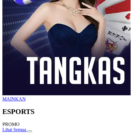
MAINKAN
ESPORTS
PROMO
Lihat Semua