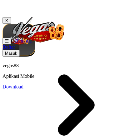
✕
Beranda
Daftar
Masuk
vegas88
Aplikasi Mobile
Download