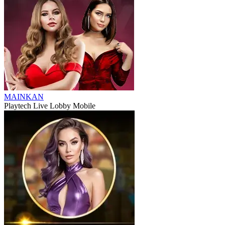
MAINKAN
Playtech Live Lobby Mobile