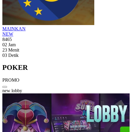
MAINKAN
NEW
8465
02
Jam
23
Menit
01
Detik
POKER
PROMO
new lobby