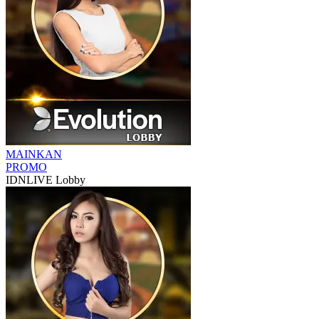
MAINKAN
PROMO
IDNLIVE Lobby