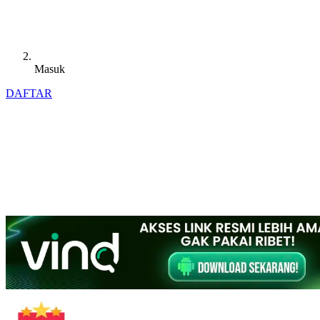
Masuk
DAFTAR