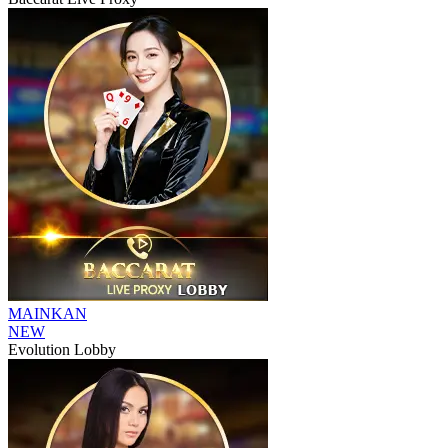
MAINKAN
NEW
Evolution Lobby