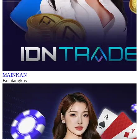
MAINKAN
Bolatangkas