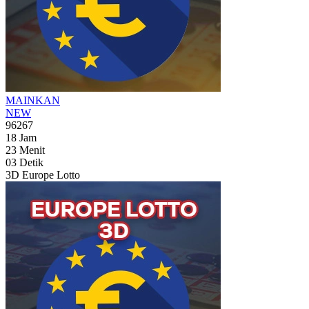
MAINKAN
NEW
96267
18
Jam
23
Menit
01
Detik
3D Europe Lotto