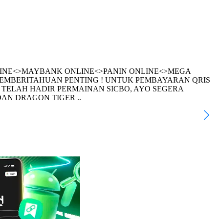
NLINE<>MAYBANK ONLINE<>PANIN ONLINE<>MEGA
EMBERITAHUAN PENTING ! UNTUK PEMBAYARAN QRIS
NI TELAH HADIR PERMAINAN SICBO, AYO SEGERA
DAN DRAGON TIGER ..