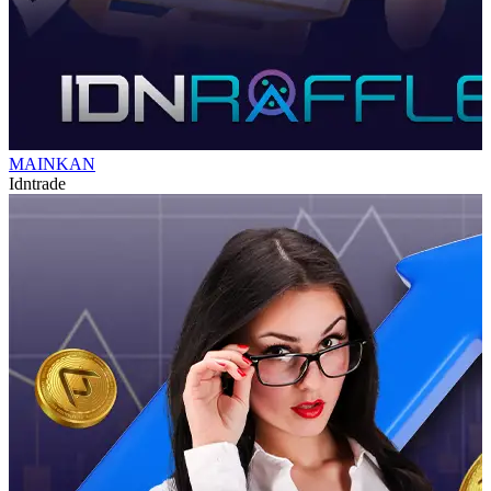
MAINKAN
Idntrade