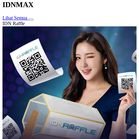
IDNMAX
Lihat Semua
IDN Raffle