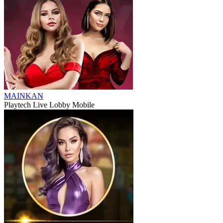
MAINKAN
Playtech Live Lobby Mobile