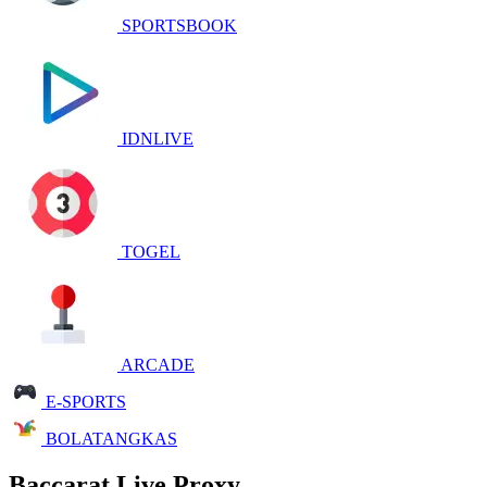
SPORTSBOOK
IDNLIVE
TOGEL
ARCADE
E-SPORTS
BOLATANGKAS
Baccarat Live Proxy