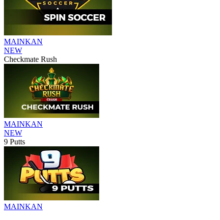
MAINKAN
NEW
Checkmate Rush
MAINKAN
NEW
9 Putts
MAINKAN