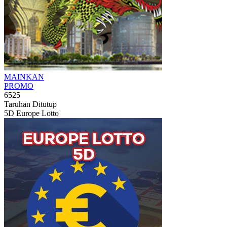
MAINKAN
PROMO
6525
Taruhan Ditutup
5D Europe Lotto