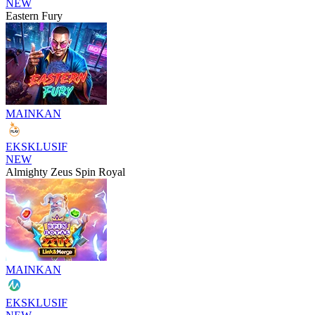
NEW
Eastern Fury
MAINKAN
EKSKLUSIF
NEW
Almighty Zeus Spin Royal
MAINKAN
EKSKLUSIF