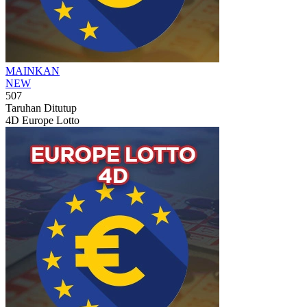
MAINKAN
NEW
507
Taruhan Ditutup
4D Europe Lotto