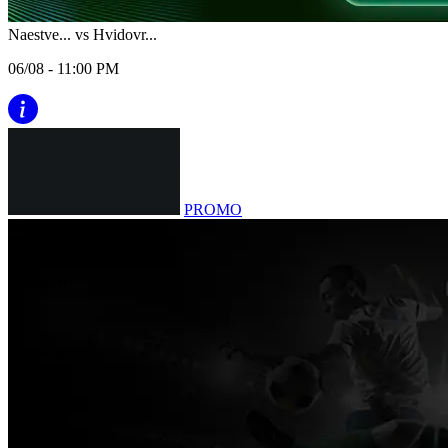
Naestve... vs Hvidovr...
06/08 - 11:00 PM
PROMO
PROMO SBO SPORT
H
Naestved
A
Hvidovre
0.25
HDP