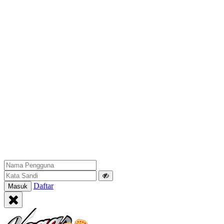
Daftar
Masuk