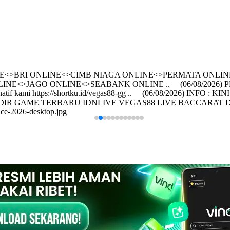
NE<>BRI ONLINE<>CIMB NIAGA ONLINE<>PERMATA ONL
NLINE<>JAGO ONLINE<>SEABANK ONLINE ..
(06/08/2026)
P
natif kami https://shortku.id/vegas88-gg ..
(06/08/2026)
INFO : KI
DIR GAME TERBARU IDNLIVE VEGAS88 LIVE BACCARAT 