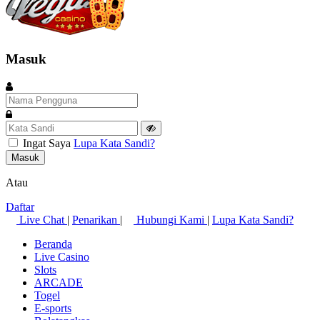
Masuk
Ingat Saya
Lupa Kata Sandi?
Masuk
Atau
Daftar
Live Chat
|
Penarikan
|
Hubungi Kami
|
Lupa Kata Sandi?
Beranda
Live Casino
Slots
ARCADE
Togel
E-sports