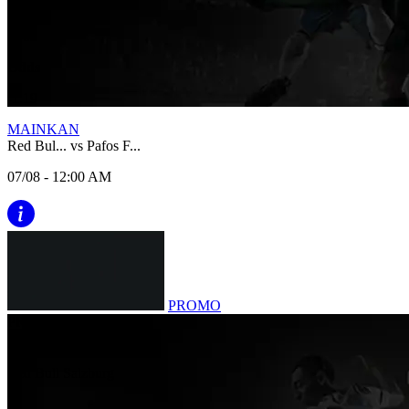
-0.25
-1.02
Odds
-1.19
MAINKAN
Red Bul... vs Pafos F...
07/08 - 12:00 AM
PROMO
PROMO SBO SPORT
H
Red Bull Salzburg
A